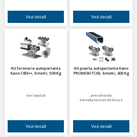
Vezi detalii
Vezi detalii
Kit feronerie autoportanta
Kit poarta autoportanta Kano
Kano C65H+, 6 metri, 500 Kg
PROMOKITC65, 4 metri, 400 Kg
stoc epuizat
precomanda
Intreaba termen de livrare
Vezi detalii
Vezi detalii