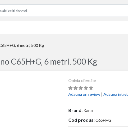
 C65H+G, 6 metri, 500 Kg
ano C65H+G, 6 metri, 500 Kg
Opinia clientilor
|
Adauga un review
Adauga intre
Brand:
Kano
Cod produs:
C65H+G