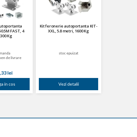
autoportanta
Kit feronerie autoportanta KIT-
0.5M FAST, 4
XXL, 5.8 metri, 1600 Kg
 300 Kg
manda
stoc epuizat
en de livrare
33 lei
a in cos
Vezi detalii