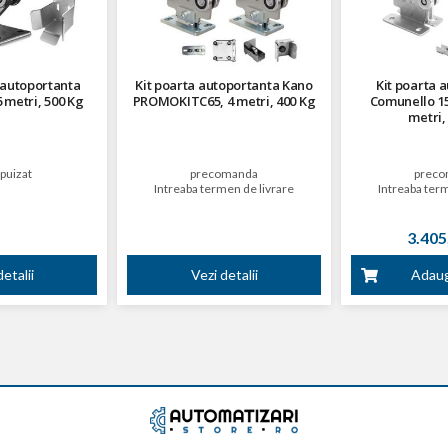
 autoportanta
Kit poarta autoportanta Kano
Kit poarta 
 metri, 500 Kg
PROMOKITC65, 4 metri, 400 Kg
Comunello 15
metri,
puizat
precomanda
preco
Intreaba termen de livrare
Intreaba term
3.405,
etalii
Vezi detalii
Adaug