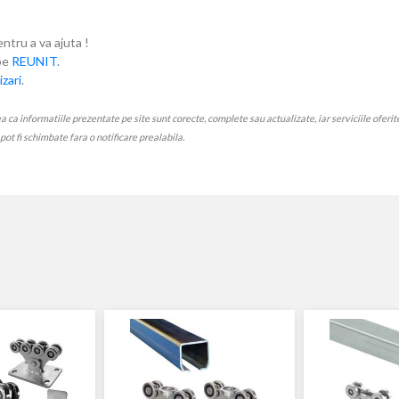
entru a va ajuta !
ube
REUNIT
.
zari
.
 informatiile prezentate pe site sunt corecte, complete sau actualizate, iar serviciile oferite p
e pot fi schimbate fara o notificare prealabila.