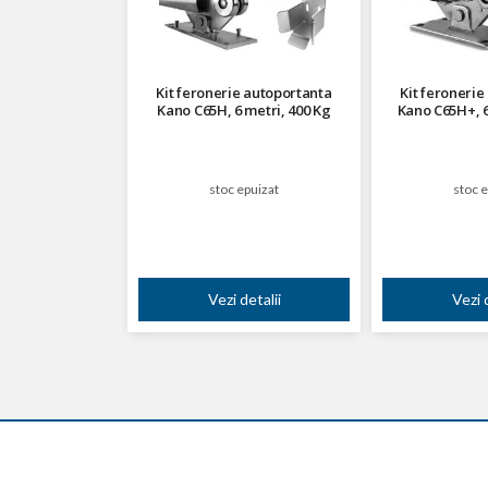
Kit feronerie autoportanta
Kit feronerie
Kano C65H, 6 metri, 400 Kg
Kano C65H+, 6
stoc epuizat
stoc e
Vezi detalii
Vezi d