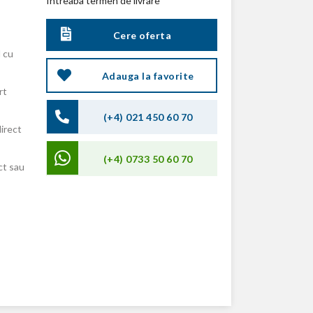
Intreaba termen de livrare
Cere oferta
 cu
Adauga la favorite
rt
(+4) 021 450 60 70
direct
(+4) 0733 50 60 70
ct sau