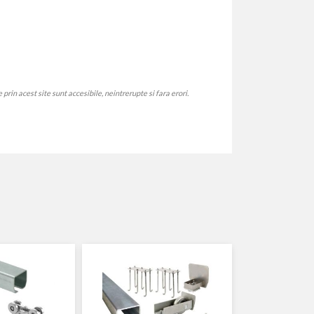
rin acest site sunt accesibile, neintrerupte si fara erori.