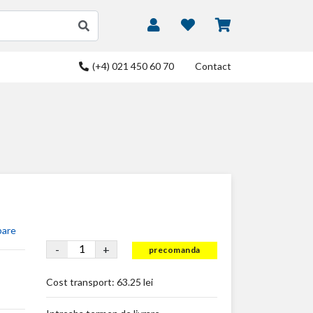
(+4) 021 450 60 70
Contact
bare
-
+
precomanda
Cost transport:
63.25 lei