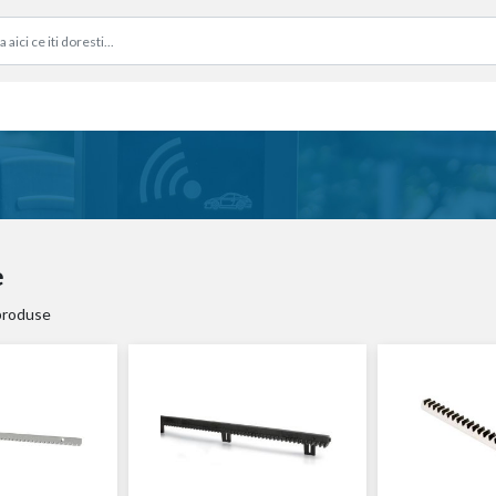
e
produse