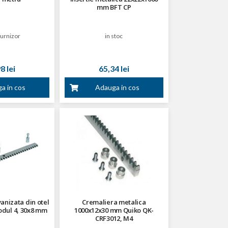
mm BFT CP
furnizor
in stoc
8 lei
65,34 lei
a in cos
Adauga in cos
anizata din otel
Cremaliera metalica
dul 4, 30x8 mm
1000x12x30 mm Quiko QK-
CRF3012, M4