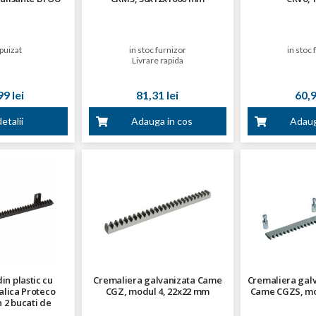
puizat
in stoc furnizor
in stoc 
Livrare rapida
9 lei
81,31 lei
60,9
etalii
Adauga in cos
Adaug
in plastic cu
Cremaliera galvanizata Came
Cremaliera galv
alica Proteco
CGZ, modul 4, 22x22 mm
Came CGZS, mo
 2 bucati de
x26 mm