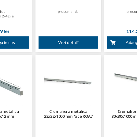
stoc
precomanda
preco
n 2-4 zile
9 lei
114,3
a in cos
Vezi detalii
Adaug
a metalica
Cremaliera metalica
Cremalier
0x12 mm
22x22x1000 mm Nice ROA7
30x30x1000 m