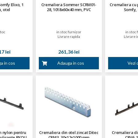
omfy Elixo, 1
Cremaliera Sommer SCRM01-
Cremaliera cu 
, otel
28, 1018x60x40 mm, PVC
Somfy, 
stoc
in stoc furnizor
in stoc 
Livrare rapida
Livrare i
7 lei
261,36 lei
a in cos
Adauga in cos
Vezi d
n nylon pentru
Cremaliera din otel zincat Ditec
Cremaliera din
culisante BYOU
CRM3, 30x12x1000 mm
CRV6, 