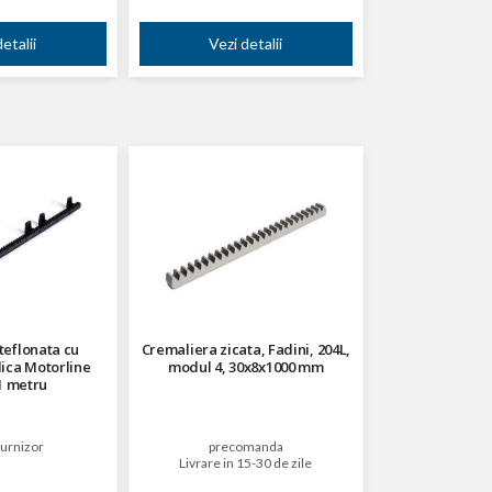
etalii
Vezi detalii
teflonata cu
Cremaliera zicata, Fadini, 204L,
lica Motorline
modul 4, 30x8x1000 mm
1 metru
furnizor
precomanda
Livrare in 15-30 de zile