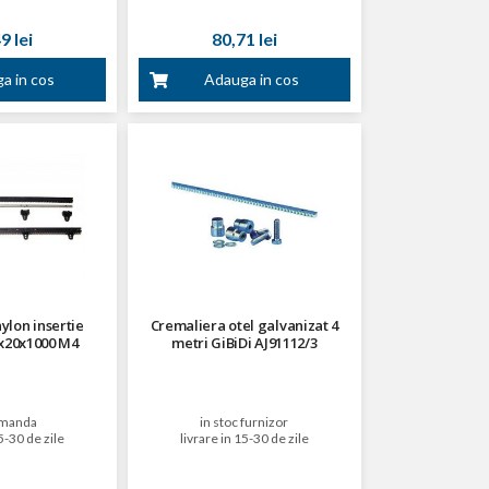
9 lei
80,71 lei
a in cos
Adauga in cos
ylon insertie
Cremaliera otel galvanizat 4
x20x1000 M4
metri GiBiDi AJ91112/3
manda
in stoc furnizor
5-30 de zile
livrare in 15-30 de zile