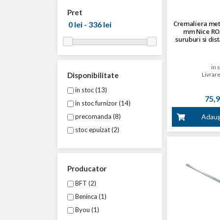
Pret
Cremaliera met
mm Nice ROA
suruburi si dis
in 
Disponibilitate
Livrare
in stoc (13)
75,9
in stoc furnizor (14)
precomanda (8)
Adaug
stoc epuizat (2)
Producator
BFT (2)
Beninca (1)
Byou (1)