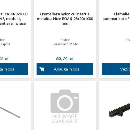
alica 30x8x1000
Cremaliera nylon cu insertie
Clemalie
8, modul 4,
metalica Nice ROA6, 25x20x1000
automatizare P
tantiere incluse
mm
stoc
in stoc
in 
 rapida
Livrare in 1-2 zile
2 lei
63,74 lei
a in cos
Adauga in cos
Vezi d