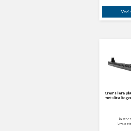
Vezi d
Cremaliera plas
metalica Roge
in stoc 
Livrare i