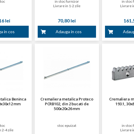
stoc
in stoc furnizor
in stoc 
Livrare in 1-2 zile
Livrare i
6 lei
70,80 lei
161,5
a in cos
Adauga in cos
Adaug
talica Beninca
Cremaliera metalica Proteco
Cremaliera m
00x30x12 mm
PCRB102, din 2 bucati de
193.1, 30
500x20x26 mm
stoc
stoc epuizat
in stoc 
n 2-4 zile
Livrare i