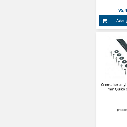
95,4
Adaug
Cremaliera nyl
mm Quiko 
preco