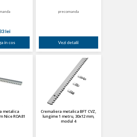
manda
precomanda
3 lei
a in cos
Vezi detalii
a metalica
Cremaliera metalica BFT CVZ,
m Nice ROA81
lungime 1 metru, 30x12 mm,
modul 4