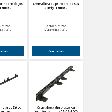
prindere de jos
Cremaliera cu prindere de sus
1 metru
Somfy, 1 metru
furnizor
in stoc furnizor
n 5-7 zile
Livrare in 5-7 zile
etalii
Vezi detalii
 plastic Ditec
Cremaliera din plastic cu
1 metru
insertie metalica 22x22x1000