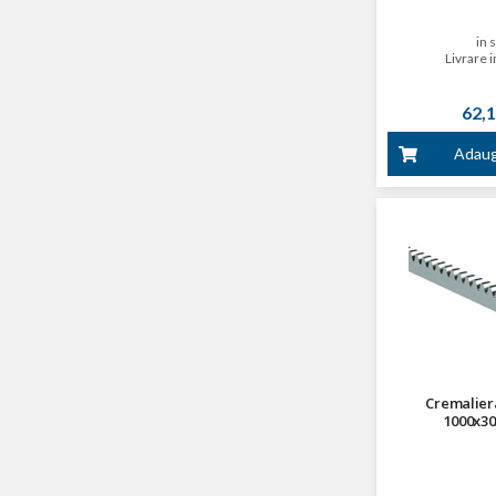
in 
Livrare i
62,1
Adaug
Cremalier
1000x3