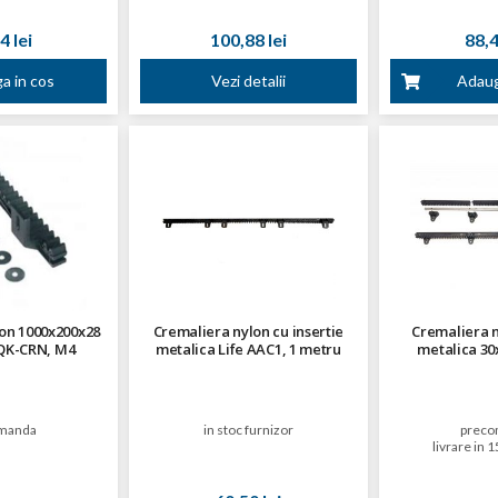
4 lei
100,88 lei
88,4
a in cos
Vezi detalii
Adaug
on 1000x200x28
Cremaliera nylon cu insertie
Cremaliera n
QK-CRN, M4
metalica Life AAC1, 1 metru
metalica 30
manda
in stoc furnizor
preco
livrare in 1