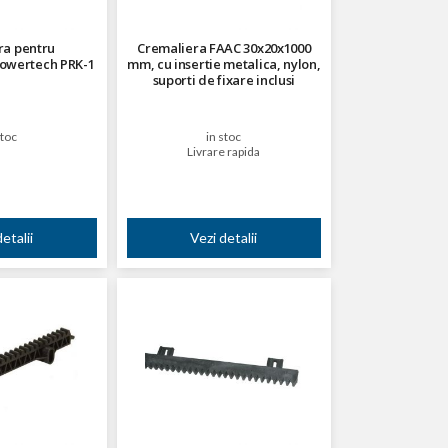
ra pentru
Cremaliera FAAC 30x20x1000
owertech PRK-1
mm, cu insertie metalica, nylon,
suporti de fixare inclusi
stoc
in stoc
Livrare rapida
etalii
Vezi detalii