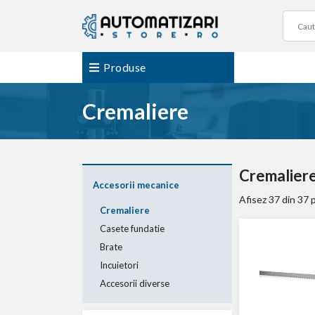
Produse
Cremaliere
Cremalier
Accesorii mecanice
Afisez
37
din 37 
Cremaliere
Casete fundatie
Brate
Incuietori
Accesorii diverse