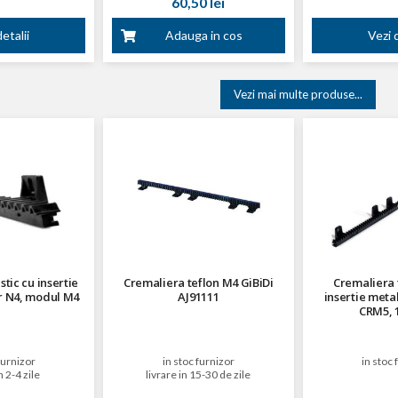
60,50 lei
etalii
Adauga in cos
Vezi d
Vezi mai multe produse...
tic cu insertie
Cremaliera teflon M4 GiBiDi
Cremaliera 
r N4, modul M4
AJ91111
insertie meta
CRM5, 
furnizor
in stoc furnizor
in stoc 
n 2-4 zile
livrare in 15-30 de zile