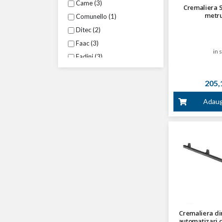
Came (3)
Cremaliera S
metru
Comunello (1)
Ditec (2)
Faac (3)
in 
Fadini (3)
Gibidi (2)
205,1
Life (1)
Motorline (2)
Adaug
Nice (4)
Powertech (1)
Proteco (2)
Quiko (2)
Roger (2)
Sommer (1)
Cremaliera di
automatizari 