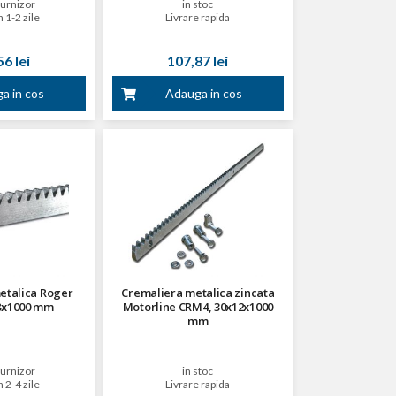
furnizor
in stoc
n 1-2 zile
Livrare rapida
6 lei
107,87 lei
a in cos
Adauga in cos
etalica Roger
Cremaliera metalica zincata
x8x1000 mm
Motorline CRM4, 30x12x1000
mm
furnizor
in stoc
n 2-4 zile
Livrare rapida