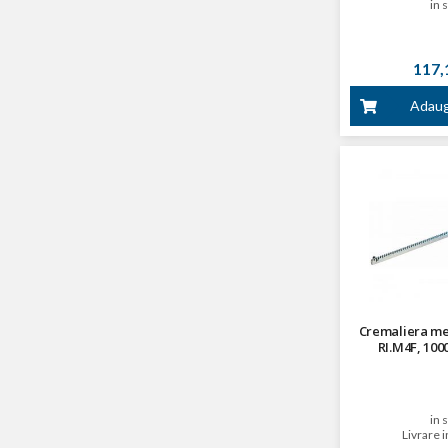
in 
117,1
Adaug
Cremaliera me
RI.M4F, 10
in 
Livrare i