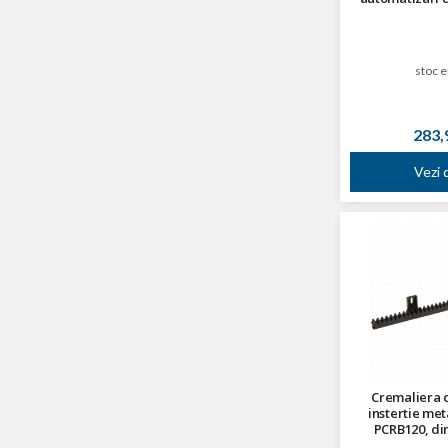
stoc e
283,9
Vezi d
Cremaliera d
instertie met
PCRB120, din
500x20