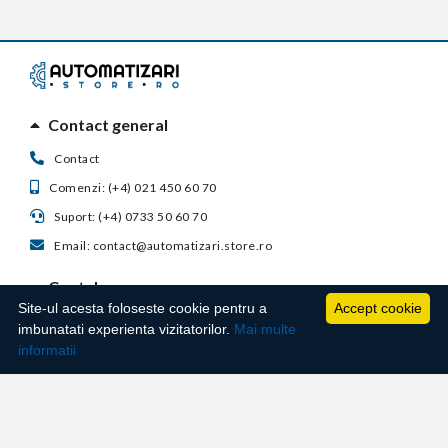
Contact general
Contact
Comenzi: (+4) 021 450 60 70
Suport: (+4) 0733 50 60 70
Email: contact@automatizari.store.ro
Contul meu
Site-ul acesta foloseste cookie pentru a
Accept cookie
Suport clienti
imbunatati experienta vizitatorilor.
Mai multe
informatii
Informatii utile
Techno Master Autosafe S.R.L. - Str. Ghimpati, nr. 23, Bloc 2, Scara 3, Etaj 1, Ap. 70,