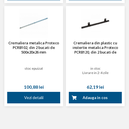
Cremaliera metalica Proteco
Cremaliera din plastic cu
PCRB102, din 2 bucati de
instertie metalica Proteco
500x20x26 mm
PCRB120, din 2 bucati de
500x20x26 mm
stoc epuizat
in stoc
Livrare in 2-4 zile
100,88 lei
62,19 lei
Vezi detalii
Adauga in cos