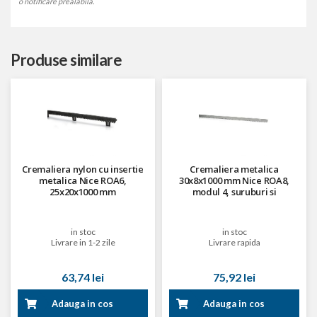
o notificare prealabila.
Produse similare
Cremaliera nylon cu insertie
Cremaliera metalica
metalica Nice ROA6,
30x8x1000 mm Nice ROA8,
25x20x1000 mm
modul 4, suruburi si
distantiere incluse
in stoc
in stoc
Livrare in 1-2 zile
Livrare rapida
63,74 lei
75,92 lei
Adauga in cos
Adauga in cos