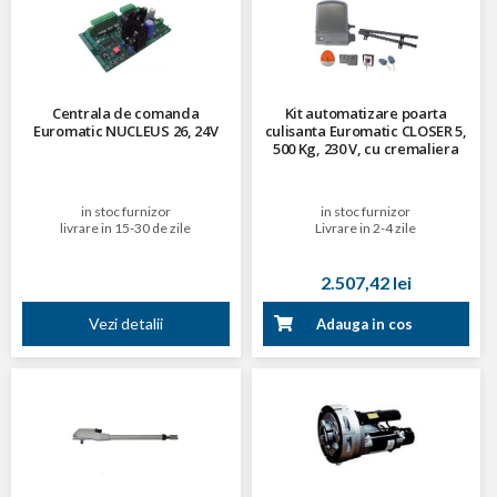
Centrala de comanda
Kit automatizare poarta
Euromatic NUCLEUS 26, 24V
culisanta Euromatic CLOSER 5,
500 Kg, 230 V, cu cremaliera
in stoc furnizor
in stoc furnizor
livrare in 15-30 de zile
Livrare in 2-4 zile
2.507,42 lei
Vezi detalii
Adauga in cos