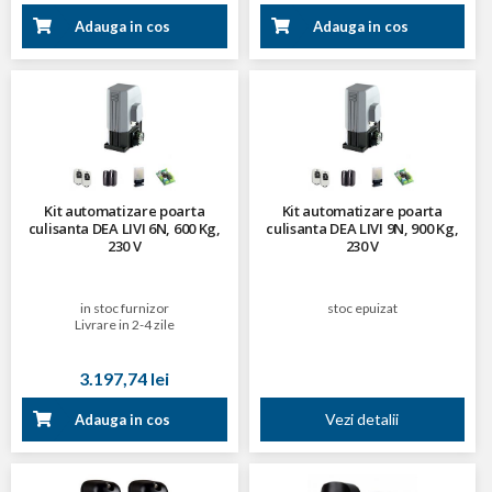
Adauga in cos
Adauga in cos
Kit automatizare poarta
Kit automatizare poarta
culisanta DEA LIVI 6N, 600 Kg,
culisanta DEA LIVI 9N, 900 Kg,
230 V
230 V
in stoc furnizor
stoc epuizat
Livrare in 2-4 zile
3.197,74 lei
Vezi detalii
Adauga in cos