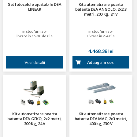
Set fotocelule ajustabile DEA
Kit automatizare poarta
LINEAR
batanta DEA ANGOLO, 2x2.3
metri, 200 Kg, 24 V
in stoc furnizor
in stoc furnizor
livrare in 15-30 de zile
Livrare in 2-4 zile
4.468,38 lei
Vezi detalii
Adauga in cos
Kit automatizare poarta
Kit automatizare poarta
batanta DEA GEKO, 2x2 metri,
batanta DEA MAC, 2x3 metri,
300 Kg, 24 V
400 kg, 230 V