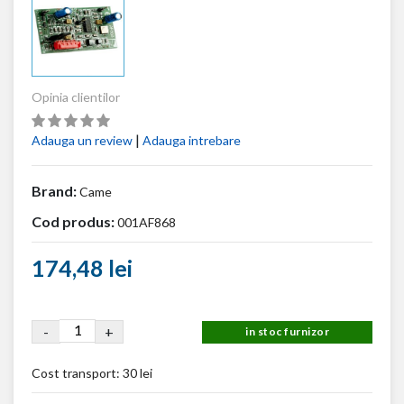
Opinia clientilor
|
Adauga un review
Adauga intrebare
Brand:
Came
Cod produs:
001AF868
174,48 lei
-
+
in stoc furnizor
Cost transport:
30 lei