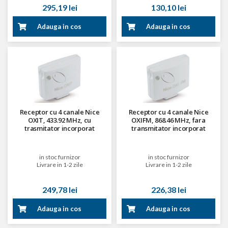
295,19 lei
130,10 lei
Adauga in cos
Adauga in cos
Receptor cu 4 canale Nice
Receptor cu 4 canale Nice
OXIT, 433.92 MHz, cu
OXIFM, 868.46 MHz, fara
trasmitator incorporat
transmitator incorporat
in stoc furnizor
in stoc furnizor
Livrare in 1-2 zile
Livrare in 1-2 zile
249,78 lei
226,38 lei
Adauga in cos
Adauga in cos