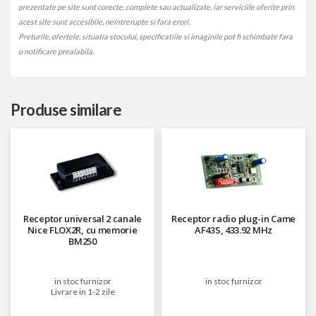
prezentate pe site sunt corecte, complete sau actualizate, iar serviciile oferite prin
acest site sunt accesibile, neintrerupte si fara erori.
Preturile, ofertele, situatia stocului, specificatiile si imaginile pot fi schimbate fara
o notificare prealabila.
Produse similare
Receptor universal 2 canale
Receptor radio plug-in Came
Nice FLOX2R, cu memorie
AF43S, 433.92 MHz
BM250
in stoc furnizor
in stoc furnizor
Livrare in 1-2 zile