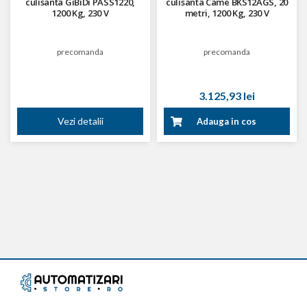
culisanta GiBiDi PASS1220,
culisanta Came BKS12AGS, 20
1200 Kg, 230 V
metri, 1200 Kg, 230 V
precomanda
precomanda
3.125,93 lei
Vezi detalii
Adauga in cos