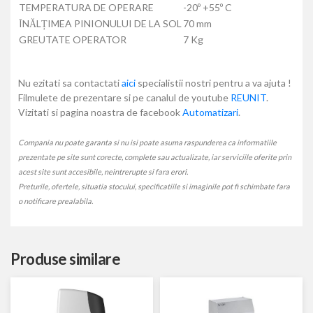
TEMPERATURA DE OPERARE
-20º +55º C
ÎNĂLȚIMEA PINIONULUI DE LA SOL
70 mm
GREUTATE OPERATOR
7 Kg
Nu ezitati sa contactati
aici
specialistii nostri pentru a va ajuta !
Filmulete de prezentare si pe canalul de youtube
REUNIT
.
Vizitati si pagina noastra de facebook
Automatizari
.
Compania nu poate garanta si nu isi poate asuma raspunderea ca informatiile
prezentate pe site sunt corecte, complete sau actualizate, iar serviciile oferite prin
acest site sunt accesibile, neintrerupte si fara erori.
Preturile, ofertele, situatia stocului, specificatiile si imaginile pot fi schimbate fara
o notificare prealabila.
Produse similare