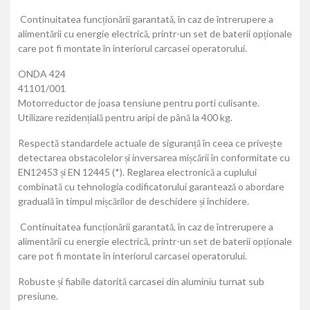
Continuitatea funcționării garantată, în caz de întrerupere a
alimentării cu energie electrică, printr-un set de baterii opționale
care pot fi montate în interiorul carcasei operatorului.
ONDA 424
41101/001
Motorreductor de joasa tensiune pentru porti culisante.
Utilizare rezidențială pentru aripi de până la 400 kg.
Respectă standardele actuale de siguranță în ceea ce privește
detectarea obstacolelor și inversarea mișcării în conformitate cu
EN12453 și EN 12445 (*). Reglarea electronică a cuplului
combinată cu tehnologia codificatorului garantează o abordare
graduală în timpul mișcărilor de deschidere și închidere.
Continuitatea funcționării garantată, în caz de întrerupere a
alimentării cu energie electrică, printr-un set de baterii opționale
care pot fi montate în interiorul carcasei operatorului.
Robuste și fiabile datorită carcasei din aluminiu turnat sub
presiune.