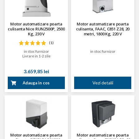
Motor automatizare poarta
Motor automatizare poarta
culisanta Nice RUN2500P, 2500
culisanta, FAAC, C851 Z28, 20
Kg, 230 V
metri, 1800 Kg, 220 V
(1)
in stoc furnizor
in stoc furnizor
Livrare in 1-2 zile
3.659,85 lei
Vezi detalii
Adauga in cos
Motor automatizare poarta
Motor automatizare poarta