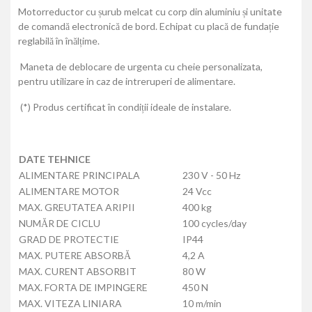
Motorreductor cu șurub melcat cu corp din aluminiu și unitate
de comandă electronică de bord. Echipat cu placă de fundație
reglabilă în înălțime.
Maneta de deblocare de urgenta cu cheie personalizata,
pentru utilizare in caz de intreruperi de alimentare.
(*) Produs certificat în condiții ideale de instalare.
DATE TEHNICE
ALIMENTARE PRINCIPALA
230 V - 50 Hz
ALIMENTARE MOTOR
24 Vcc
MAX. GREUTATEA ARIPII
400 kg
NUMĂR DE CICLU
100 cycles/day
GRAD DE PROTECTIE
IP44
MAX. PUTERE ABSORBĂ
4,2 A
MAX. CURENT ABSORBIT
80 W
MAX. FORTA DE IMPINGERE
450 N
MAX. VITEZA LINIARA
10 m/min