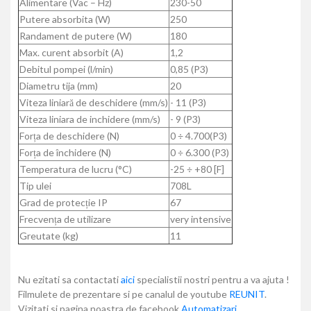
Alimentare (Vac – Hz)
230-50
Putere absorbita (W)
250
Randament de putere (W)
180
Max. curent absorbit (A)
1,2
Debitul pompei (l/min)
0,85 (P3)
Diametru tija (mm)
20
Viteza liniară de deschidere (mm/s)
- 11 (P3)
Viteza liniara de inchidere (mm/s)
- 9 (P3)
Forța de deschidere (N)
0 ÷ 4.700(P3)
Forța de închidere (N)
0 ÷ 6.300 (P3)
Temperatura de lucru (°C)
-25 ÷ +80 [F]
Tip ulei
708L
Grad de protecție IP
67
Frecvența de utilizare
very intensive
Greutate (kg)
11
Nu ezitati sa contactati
aici
specialistii nostri pentru a va ajuta !
Filmulete de prezentare si pe canalul de youtube
REUNIT
.
Vizitati si pagina noastra de facebook
Automatizari
.