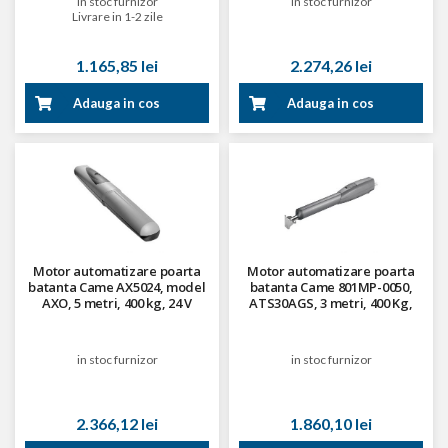
in stoc furnizor
in stoc furnizor
Livrare in 1-2 zile
1.165,85 lei
2.274,26 lei
Adauga in cos
Adauga in cos
Motor automatizare poarta
Motor automatizare poarta
batanta Came AX5024, model
batanta Came 801MP-0050,
AXO, 5 metri, 400 kg, 24 V
ATS30AGS, 3 metri, 400 Kg,
230 V
in stoc furnizor
in stoc furnizor
2.366,12 lei
1.860,10 lei