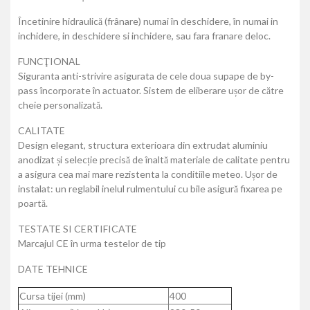
Încetinire hidraulică (frânare) numai în deschidere, în numai in
inchidere, in deschidere si inchidere, sau fara franare deloc.
FUNCŢIONAL
Siguranta anti-strivire asigurata de cele doua supape de by-
pass încorporate în actuator. Sistem de eliberare ușor de către
cheie personalizată.
CALITATE
Design elegant, structura exterioara din extrudat aluminiu
anodizat și selecție precisă de înaltă materiale de calitate pentru
a asigura cea mai mare rezistenta la conditiile meteo. Ușor de
instalat: un reglabil inelul rulmentului cu bile asigură fixarea pe
poartă.
TESTATE SI CERTIFICATE
Marcajul CE în urma testelor de tip
DATE TEHNICE
Cursa tijei (mm)
400