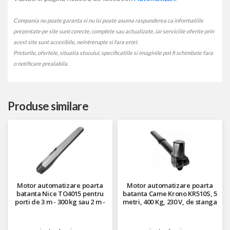
Compania nu poate garanta si nu isi poate asuma raspunderea ca informatiile
prezentate pe site sunt corecte, complete sau actualizate, iar serviciile oferite prin
acest site sunt accesibile, neintrerupte si fara erori.
Preturile, ofertele, situatia stocului, specificatiile si imaginile pot fi schimbate fara
o notificare prealabila.
Produse similare
Motor automatizare poarta
Motor automatizare poarta
batanta Nice TO4015 pentru
batanta Came Krono KR510S, 5
porti de 3 m - 300 kg sau 2 m -
metri, 400 Kg, 230 V, de stanga
500 kg, 230 V