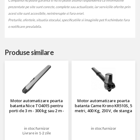
Compania nu poate garanta si nu isi poate asuma raspunderea ca informatiile
prezentate pe site sunt corecte, complete sau actualizate, iar serviciile oferite prin
acest site sunt accesibile, neintrerupte si fara erori.
Preturile, ofertele, situatia stocului, specificatiile si imaginile pot fi schimbate fara
o notificare prealabila.
Produse similare
Motor automatizare poarta
Motor automatizare poarta
batanta Nice TO4015 pentru
batanta Came Krono KR510S, 5
porti de 3 m - 300 kg sau 2 m -
metri, 400 Kg, 230 V, de stanga
500 kg, 230 V
in stoc furnizor
in stoc furnizor
Livrare in 1-2 zile