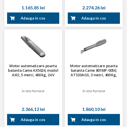
1.165,85 lei
2.274,26 lei
Adauga in cos
Adauga in cos
Motor automatizare poarta
Motor automatizare poarta
batanta Came AX5024, model
batanta Came 801MP-0050,
AXO, 5 metri, 400 kg, 24 V
ATS30AGS, 3 metri, 400 Kg,
230 V
in stoc furnizor
in stoc furnizor
2.366,12 lei
1.860,10 lei
Adauga in cos
Adauga in cos