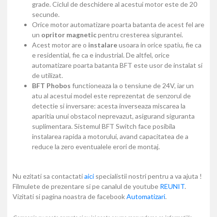
grade. Ciclul de deschidere al acestui motor este de 20
secunde.
Orice motor automatizare poarta batanta de acest fel are
un
opritor magnetic
pentru cresterea sigurantei.
Acest motor are o
instalare
usoara in orice spatiu, fie ca
e residential, fie ca e industrial. De altfel, orice
automatizare poarta batanta BFT este usor de instalat si
de utilizat.
BFT Phobos
functioneaza la o tensiune de 24V, iar un
atu al acestui model este reprezentat de senzorul de
detectie si inversare: acesta inverseaza miscarea la
aparitia unui obstacol neprevazut, asigurand siguranta
suplimentara. Sistemul BFT Switch face posibila
instalarea rapida a motorului, avand capacitatea de a
reduce la zero eventualele erori de montaj.
Nu ezitati sa contactati
aici
specialistii nostri pentru a va ajuta !
Filmulete de prezentare si pe canalul de youtube
REUNIT
.
Vizitati si pagina noastra de facebook
Automatizari
.