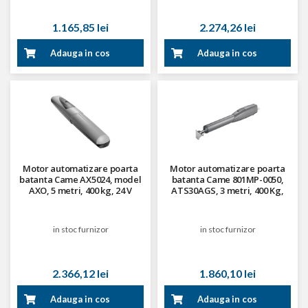
1.165,85 lei
2.274,26 lei
Adauga in cos
Adauga in cos
Motor automatizare poarta
Motor automatizare poarta
batanta Came AX5024, model
batanta Came 801MP-0050,
AXO, 5 metri, 400 kg, 24 V
ATS30AGS, 3 metri, 400 Kg,
230 V
in stoc furnizor
in stoc furnizor
2.366,12 lei
1.860,10 lei
Adauga in cos
Adauga in cos