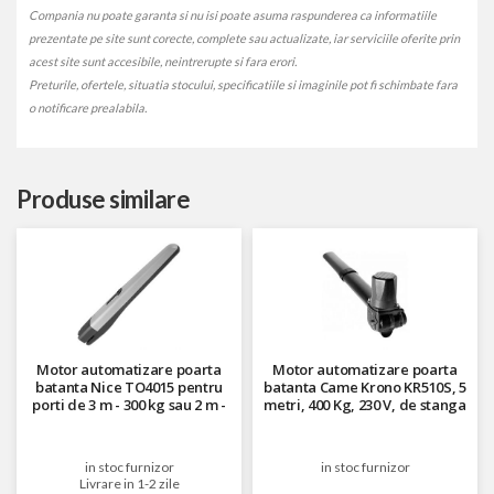
Compania nu poate garanta si nu isi poate asuma raspunderea ca informatiile
prezentate pe site sunt corecte, complete sau actualizate, iar serviciile oferite prin
acest site sunt accesibile, neintrerupte si fara erori.
Preturile, ofertele, situatia stocului, specificatiile si imaginile pot fi schimbate fara
o notificare prealabila.
Produse similare
Motor automatizare poarta
Motor automatizare poarta
batanta Nice TO4015 pentru
batanta Came Krono KR510S, 5
porti de 3 m - 300 kg sau 2 m -
metri, 400 Kg, 230 V, de stanga
500 kg, 230 V
in stoc furnizor
in stoc furnizor
Livrare in 1-2 zile