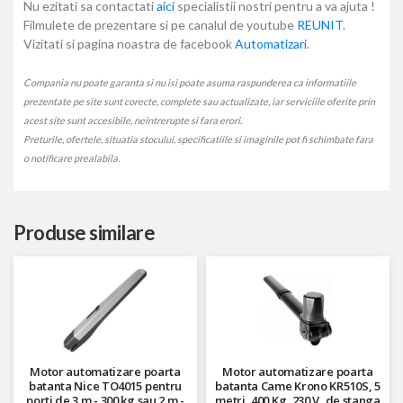
Nu ezitati sa contactati
aici
specialistii nostri pentru a va ajuta !
Filmulete de prezentare si pe canalul de youtube
REUNIT
.
Vizitati si pagina noastra de facebook
Automatizari
.
Compania nu poate garanta si nu isi poate asuma raspunderea ca informatiile
prezentate pe site sunt corecte, complete sau actualizate, iar serviciile oferite prin
acest site sunt accesibile, neintrerupte si fara erori.
Preturile, ofertele, situatia stocului, specificatiile si imaginile pot fi schimbate fara
o notificare prealabila.
Produse similare
Motor automatizare poarta
Motor automatizare poarta
batanta Nice TO4015 pentru
batanta Came Krono KR510S, 5
porti de 3 m - 300 kg sau 2 m -
metri, 400 Kg, 230 V, de stanga