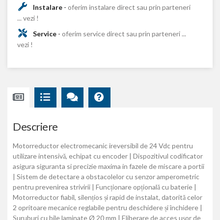
Instalare
-
oferim instalare direct sau prin parteneri
... vezi !
Service
-
oferim service direct sau prin parteneri ...
vezi !
Descriere
Motorreductor electromecanic ireversibil de 24 Vdc pentru
utilizare intensivă, echipat cu encoder | Dispozitivul codificator
asigura siguranta si precizie maxima in fazele de miscare a portii
| Sistem de detectare a obstacolelor cu senzor amperometric
pentru prevenirea strivirii | Funcționare opțională cu baterie |
Motorreductor fiabil, silențios și rapid de instalat, datorită celor
2 opritoare mecanice reglabile pentru deschidere și închidere |
Șuruburi cu bile laminate Ø 20 mm | Eliberare de acces ușor de