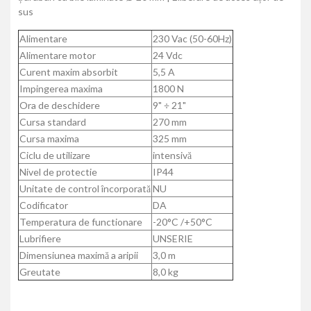
sus
Alimentare
230 Vac (50-60Hz)
Alimentare motor
24 Vdc
Curent maxim absorbit
5,5 A
Impingerea maxima
1800 N
Ora de deschidere
9" ÷ 21"
Cursa standard
270 mm
Cursa maxima
325 mm
Ciclu de utilizare
intensivă
Nivel de protectie
IP44
Unitate de control încorporată
NU
Codificator
DA
Temperatura de functionare
-20°C /+50°C
Lubrifiere
UNSERIE
Dimensiunea maximă a aripii
3,0 m
Greutate
8,0 kg