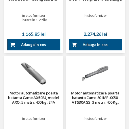
500 kg, 230 V
in stoc furnizor
in stoc furnizor
Livrare in 1-2 zile
1.165,85 lei
2.274,26 lei
Adauga in cos
Adauga in cos
Motor automatizare poarta
Motor automatizare poarta
batanta Came AX5024, model
batanta Came 801MP-0050,
AXO, 5 metri, 400 kg, 24 V
ATS30AGS, 3 metri, 400 Kg,
230 V
in stoc furnizor
in stoc furnizor