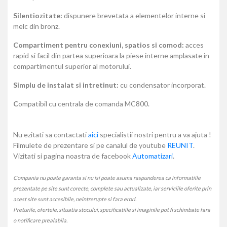
Silentiozitate:
dispunere brevetata a elementelor interne si
melc din bronz.
Compartiment pentru conexiuni, spatios si comod:
acces
rapid si facil din partea superioara la piese interne amplasate in
compartimentul superior al motorului.
Simplu de instalat si intretinut:
cu condensator incorporat.
C
ompatibil cu centrala de comanda MC800.
Nu ezitati sa contactati
aici
specialistii nostri pentru a va ajuta !
Filmulete de prezentare si pe canalul de youtube
REUNIT
.
Vizitati si pagina noastra de facebook
Automatizari
.
Compania nu poate garanta si nu isi poate asuma raspunderea ca informatiile
prezentate pe site sunt corecte, complete sau actualizate, iar serviciile oferite prin
acest site sunt accesibile, neintrerupte si fara erori.
Preturile, ofertele, situatia stocului, specificatiile si imaginile pot fi schimbate fara
o notificare prealabila.