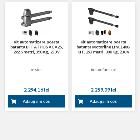
Kit automatizare poarta
Kit automatizare poarta
batanta BFT ATHOS AC A25,
batanta Motorline LINCE400-
2x2.5 metri, 350 Kg, 230 V
KIT, 2x3 metri, 300 Kg, 230 V
in stoc
in stoc furnizor
2.294,16 lei
2.259,09 lei
Adauga in cos
Adauga in cos