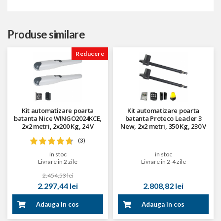
Produse similare
Reducere
Kit automatizare poarta
Kit automatizare poarta
batanta Nice WINGO2024KCE,
batanta Proteco Leader 3
2x2 metri, 2x200 Kg, 24 V
New, 2x2 metri, 350 Kg, 230 V
(3)
in stoc
in stoc
Livrare in 2 zile
Livrare in 2-4 zile
2.454,53 lei
2.297,44 lei
2.808,82 lei
Adauga in cos
Adauga in cos