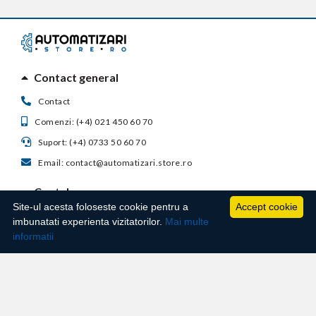
Contact general
Contact
Comenzi: (+4) 021 450 60 70
Suport: (+4) 0733 50 60 70
Email: contact@automatizari.store.ro
Contul meu
Site-ul acesta foloseste cookie pentru a
Accept cookie
Suport clienti
imbunatati experienta vizitatorilor.
Mai multe
informatii
Informatii utile
Techno Master Autosafe S.R.L. - Str. Ghimpati, nr. 23, Bloc 2, Scara 3, Etaj 1, Ap. 70,
Sector 4 ,Bucuresti Romania, CUI: RO31933603