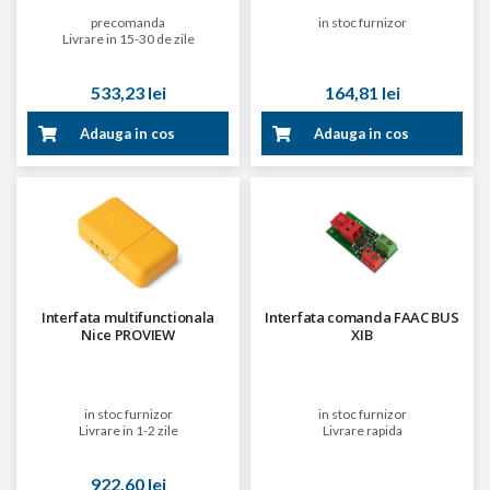
precomanda
in stoc furnizor
Livrare in 15-30 de zile
533,23 lei
164,81 lei
Adauga in cos
Adauga in cos
Interfata multifunctionala
Interfata comanda FAAC BUS
Nice PROVIEW
XIB
in stoc furnizor
in stoc furnizor
Livrare in 1-2 zile
Livrare rapida
922,60 lei