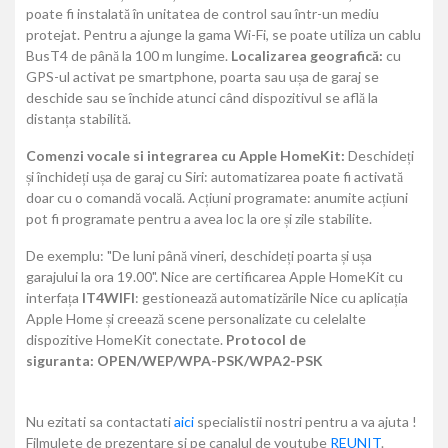
poate fi instalată în unitatea de control sau într-un mediu
protejat. Pentru a ajunge la gama Wi-Fi, se poate utiliza un cablu
BusT4 de până la 100 m lungime.
Localizarea geografică:
cu
GPS-ul activat pe smartphone, poarta sau ușa de garaj se
deschide sau se închide atunci când dispozitivul se află la
distanța stabilită.
Comenzi vocale si integrarea cu Apple HomeKit:
Deschideți
și închideți ușa de garaj cu Siri: automatizarea poate fi activată
doar cu o comandă vocală. Acțiuni programate: anumite acțiuni
pot fi programate pentru a avea loc la ore și zile stabilite.
De exemplu: "De luni până vineri, deschideți poarta și ușa
garajului la ora 19.00". Nice are certificarea Apple HomeKit cu
interfața
IT4WIFI
: gestionează automatizările Nice cu aplicația
Apple Home și creează scene personalizate cu celelalte
dispozitive HomeKit conectate.
Protocol de
siguranta:
OPEN/WEP/WPA-PSK/WPA2-PSK
Nu ezitati sa contactati
aici
specialistii nostri pentru a va ajuta !
Filmulete de prezentare si pe canalul de youtube
REUNIT
.