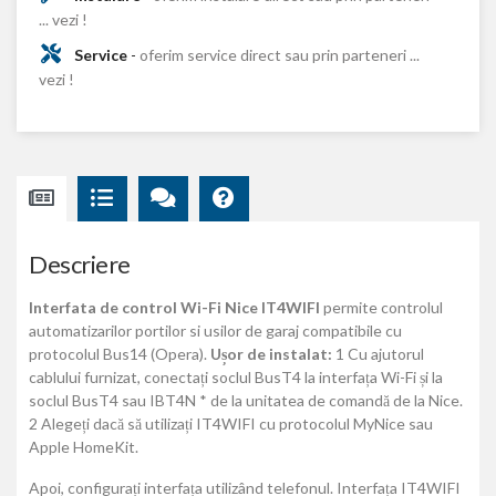
... vezi !
Service
-
oferim service direct sau prin parteneri ...
vezi !
Descriere
Interfata de control Wi-Fi Nice IT4WIFI
permite controlul
automatizarilor portilor si usilor de garaj compatibile cu
protocolul Bus14 (Opera).
Ușor de instalat:
1 Cu ajutorul
cablului furnizat, conectați soclul BusT4 la interfața Wi-Fi și la
soclul BusT4 sau IBT4N * de la unitatea de comandă de la Nice.
2 Alegeți dacă să utilizați IT4WIFI cu protocolul MyNice sau
Apple HomeKit.
Apoi, configurați interfața utilizând telefonul. Interfața IT4WIFI