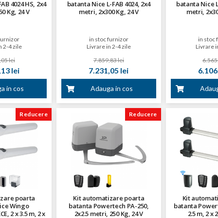
FAB 4024 HS, 2x4
batanta Nice L-FAB 4024, 2x4
batanta Nice L
50 Kg, 24 V
metri, 2x300 Kg, 24 V
metri, 2x30
furnizor
in stoc furnizor
in stoc 
n 2-4 zile
Livrare in 2-4 zile
Livrare i
05 lei
7.859,83 lei
6.565,
13 lei
7.231,05 lei
6.106,
a in cos
Adauga in cos
Adaug
Reducere
Reducere
izare poarta
Kit automatizare poarta
Kit automat
ice Wingo
batanta Powertech PA-250,
batanta Powert
 2 x 3.5 m, 2 x
2x2.5 metri, 250 Kg, 24 V
2.5 m, 2 x 