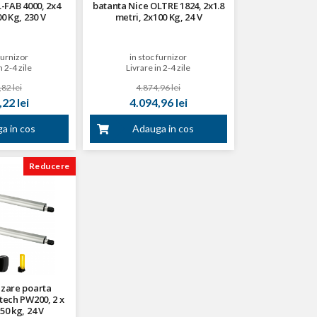
-FAB 4000, 2x4
batanta Nice OLTRE 1824, 2x1.8
0 Kg, 230 V
metri, 2x100 Kg, 24 V
furnizor
in stoc furnizor
n 2-4 zile
Livrare in 2-4 zile
82 lei
4.874,96 lei
22 lei
4.094,96 lei
a in cos
Adauga in cos
Reducere
izare poarta
ech PW200, 2 x
250 kg, 24 V