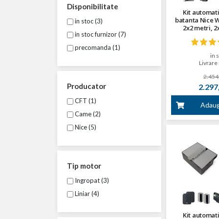
Disponibilitate
Kit automat
batanta Nice 
in stoc (3)
2x2 metri, 2
in stoc furnizor (7)
precomanda (1)
in 
Livrare 
2.454,
Producator
2.297,
CFT (1)
Adaug
Came (2)
Nice (5)
Tip motor
Ingropat (3)
Liniar (4)
Kit automat