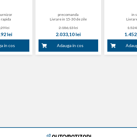
, 230 V
furnizor
precomanda
in 
 rapida
Livrare in 15-30 de zile
Livrare
29 lei
2.186,13 lei
1.524,
92 lei
2.033,10 lei
1.452,
a in cos
Adauga in cos
Adaug