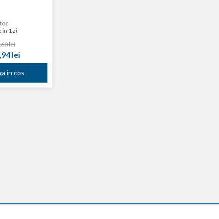
stoc
 in 1 zi
60 lei
94 lei
a in cos