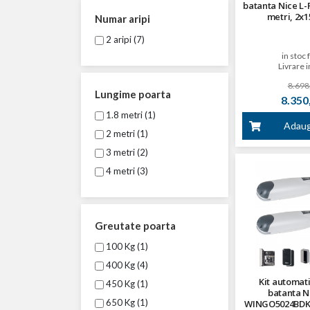
batanta Nice L-
metri, 2x1
Numar aripi
2 aripi (7)
in stoc 
Livrare i
8.698,
Lungime poarta
8.350,
1.8 metri (1)
Adaug
2 metri (1)
3 metri (2)
4 metri (3)
Greutate poarta
100 Kg (1)
400 Kg (4)
Kit automat
450 Kg (1)
batanta N
650 Kg (1)
WINGO5024BDKCE,