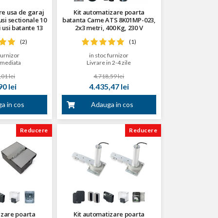
re usa de garaj
Kit automatizare poarta
usi sectionale 10
batanta Came ATS 8K01MP-023,
i usi batante 13
2x3 metri, 400 Kg, 230 V
patrati
(2)
(1)
furnizor
in stoc furnizor
imediata
Livrare in 2-4 zile
01 lei
4.718,59 lei
0 lei
4.435,47 lei
a in cos
Adauga in cos
Reducere
Reducere
izare poarta
Kit automatizare poarta