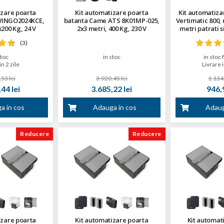
izare poarta
Kit automatizare poarta
Kit automatiza
WINGO2024KCE,
batanta Came ATS 8K01MP-025,
Vertimatic 800, 
x200 Kg, 24 V
2x3 metri, 400 Kg, 230 V
metri patrati s
metri 
(3)
stoc
in stoc
in stoc 
in 2 zile
Livrare 
53 lei
3.920,45 lei
1.134,
44 lei
3.685,22 lei
946,9
a in cos
Adauga in cos
Adaug
Reducere
Reducere
izare poarta
Kit automatizare poarta
Kit automat