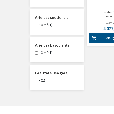
200 kg
in stoc 
Livrare
Arie usa sectionala
4.426,
10 m² (1)
4.027,
Adaug
Arie usa basculanta
13 m² (1)
Greutate usa garaj
- (1)