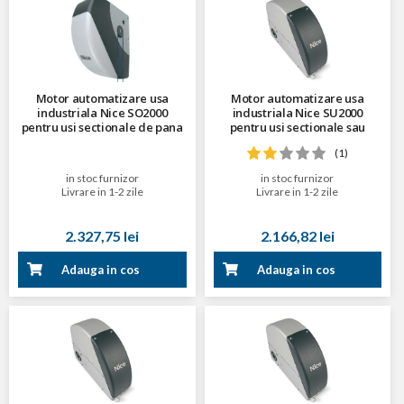
Motor automatizare usa
Motor automatizare usa
industriala Nice SO2000
industriala Nice SU2000
pentru usi sectionale de pana
pentru usi sectionale sau
la 20 metri patrati, 24 V
culisante cu doua canaturi de
(1)
15-35 metri patrati, 24 V
in stoc furnizor
in stoc furnizor
Livrare in 1-2 zile
Livrare in 1-2 zile
2.327,75 lei
2.166,82 lei
Adauga in cos
Adauga in cos