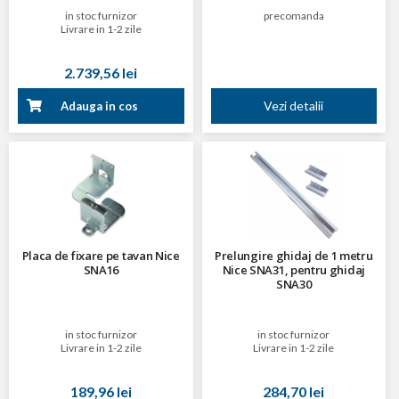
in stoc furnizor
precomanda
Livrare in 1-2 zile
2.739,56 lei
Vezi detalii
Adauga in cos
Placa de fixare pe tavan Nice
Prelungire ghidaj de 1 metru
SNA16
Nice SNA31, pentru ghidaj
SNA30
in stoc furnizor
in stoc furnizor
Livrare in 1-2 zile
Livrare in 1-2 zile
189,96 lei
284,70 lei