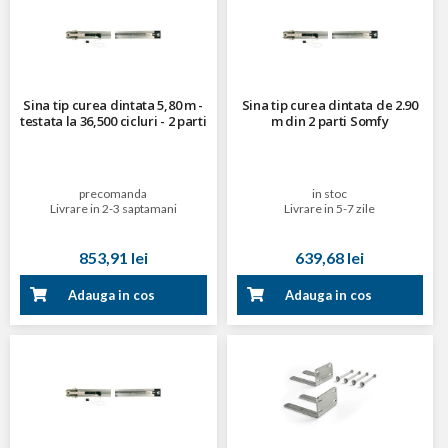
Sina tip curea dintata 5,80 m -
Sina tip curea dintata de 2.90
testata la 36,500 cicluri - 2 parti
m din 2 parti Somfy
precomanda
in stoc
Livrare in 2-3 saptamani
Livrare in 5-7 zile
853,91 lei
639,68 lei
Adauga in cos
Adauga in cos