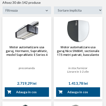
Afisez
30
din 142 produse
Filtreaza
Motor automatizare usa
Motor automatizare usa
garaj, Hormann, SupraMatic,
garaj Nice SN6041, sectionale
model SupraMatic E Series 4
17.5 metri patrati, basculante
14.7 metri patrati, 24 V
precomanda
in stoc furnizor
Livrare in 1-2 zile
2.719,29 lei
1.413,78 lei
Adauga in cos
Adauga in cos