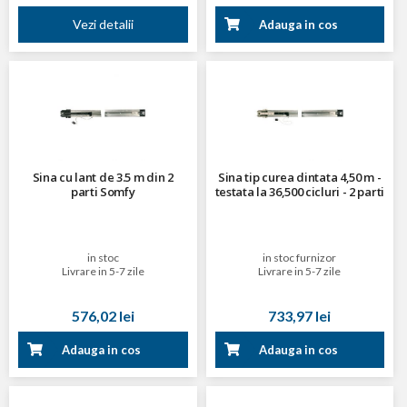
Vezi detalii
Adauga in cos
Sina cu lant de 3.5 m din 2
Sina tip curea dintata 4,50 m -
parti Somfy
testata la 36,500 cicluri - 2 parti
in stoc
in stoc furnizor
Livrare in 5-7 zile
Livrare in 5-7 zile
576,02 lei
733,97 lei
Adauga in cos
Adauga in cos