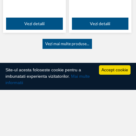
Vezi detalii
Vezi detalii
Vezi mai multe produse...
Site-ul acesta foloseste cookie pentru a
Accept cookie
imbunatati experienta vizitatorilor.
Mai multe
informatii
Contact general
Contact
Comenzi: (+4) 021 450 60 70
Suport: (+4) 0733 50 60 70