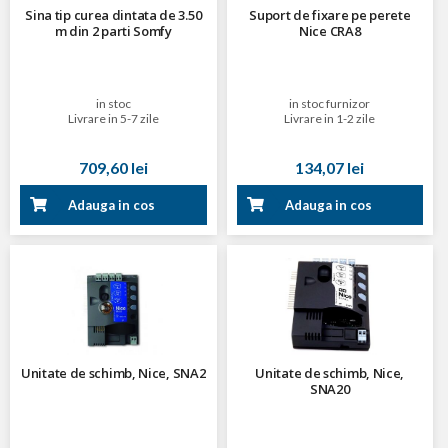
Sina tip curea dintata de 3.50
Suport de fixare pe perete
m din 2 parti Somfy
Nice CRA8
in stoc
in stoc furnizor
Livrare in 5-7 zile
Livrare in 1-2 zile
709,60 lei
134,07 lei
Adauga in cos
Adauga in cos
Unitate de schimb, Nice, SNA2
Unitate de schimb, Nice,
SNA20