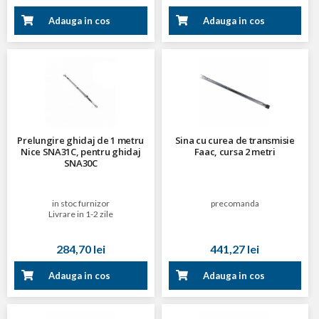
Adauga in cos
Adauga in cos
Prelungire ghidaj de 1 metru
Sina cu curea de transmisie
Nice SNA31C, pentru ghidaj
Faac, cursa 2 metri
SNA30C
in stoc furnizor
precomanda
Livrare in 1-2 zile
284,70 lei
441,27 lei
Adauga in cos
Adauga in cos