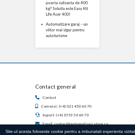
poarta culisanta de 400
kg? Solutia este Easy Kit
Life Acer 400!
Automatizare garaj – un
viitor mai sigur pentru
autoturisme
Contact general
Contact
Comenzi: (+4) 021 450 60 70
Suport: (+4) 0733 50 60 70
Email: contact@automatizari.store.ro
Site-ul acesta foloseste cookie pentru a imbunatati experienta vizitat