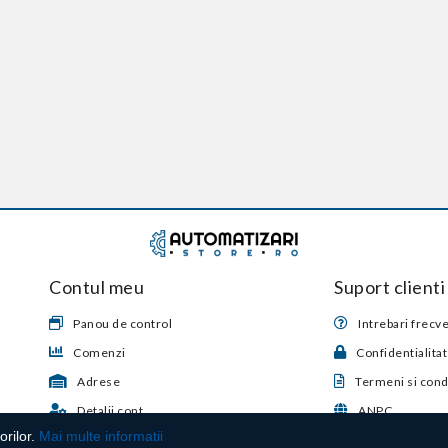
Contul meu
Suport clienti
Panou de control
Intrebari frecv
Comenzi
Confidentialita
Adrese
Termeni si condi
Detalii cont
ANPC
orilor.
Mai multe informatii