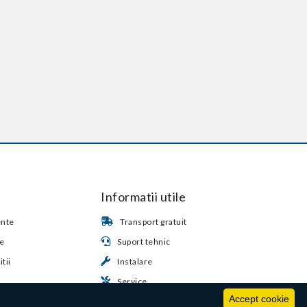
Informatii utile
ente
Transport gratuit
te
Suport tehnic
tii
Instalare
Service
Accept cookie